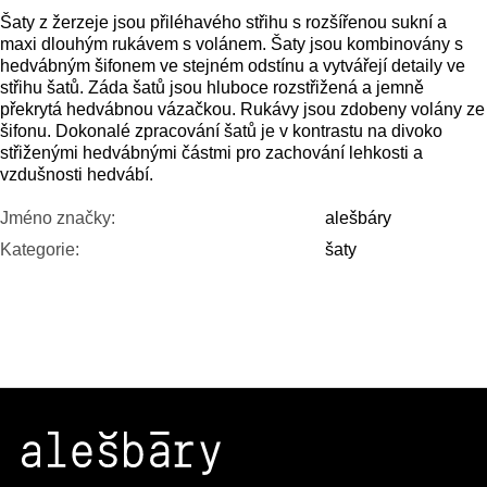
Šaty z žerzeje jsou přiléhavého střihu s rozšířenou sukní a
maxi dlouhým rukávem s volánem. Šaty jsou kombinovány s
hedvábným šifonem ve stejném odstínu a vytvářejí detaily ve
střihu šatů. Záda šatů jsou hluboce rozstřižená a jemně
překrytá hedvábnou vázačkou. Rukávy jsou zdobeny volány ze
šifonu. Dokonalé zpracování šatů je v kontrastu na divoko
střiženými hedvábnými částmi pro zachování lehkosti a
vzdušnosti hedvábí.
Jméno značky
:
alešbáry
Kategorie
:
šaty
Z
Á