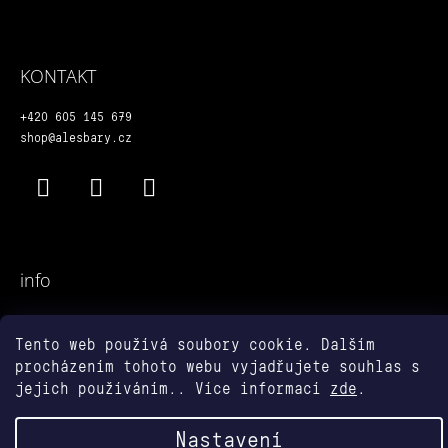
P
A
T
KONTAKT
Í
+420 605 145 679
shop@alesbary.cz
Facebook
Instagram
YouTube
info
Obchodní podmínky
Tento web používá soubory cookie. Dalším
Podmínky ochrany osobních údajů
procházením tohoto webu vyjadřujete souhlas s
jejich používáním.. Více informací
zde
.
Vytvořil Shoptet
© 2026 alešbáry shop. Všechna
Nastavení