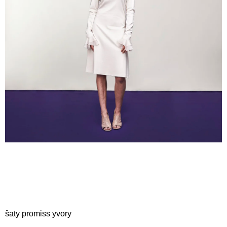
A
J
Í
T
?
HLEDAT
D
O
P
O
R
U
šaty promiss yvory
Č
U