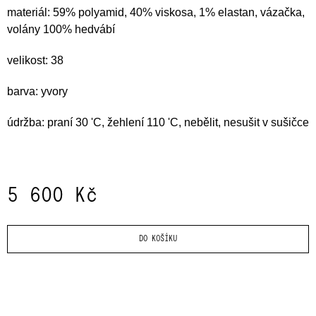
J
materiál: 59% polyamid, 40% viskosa, 1% elastan, vázačka,
E
volány 100% hedvábí
M
E
velikost: 38
ŠATY
barva: yvory
LONG
FLITERS
údržba: praní 30 'C, žehlení 110 'C, nebělit, nesušit v sušičce
9
400
Kč
5 600 Kč
Měrná
cena:
DO KOŠÍKU