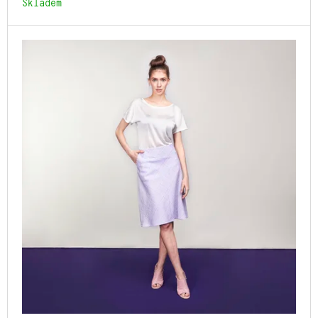
Skladem
J
E
M
E
LUXVASE
1
700
Kč