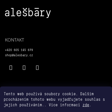
Z
Á
P
A
T
KONTAKT
Í
+420 605 145 679
shop@alesbary.cz
Facebook
Instagram
YouTube
info
Tento web používá soubory cookie. Dalším
procházením tohoto webu vyjadřujete souhlas s
Obchodní podmínky
jejich používáním.. Více informací
zde
.
Podmínky ochrany osobních údajů