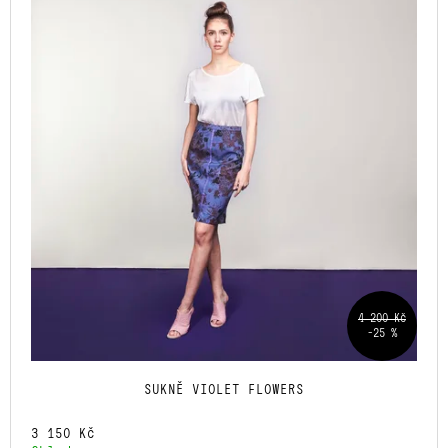
O
P
A
D
I
J
U
S
Í
K
P
T
T
R
?
Ů
O
D
U
K
HLEDAT
T
Ů
D
4 200 Kč
O
–25 %
P
O
R
SUKNĚ VIOLET FLOWERS
U
Č
3 150 Kč
U