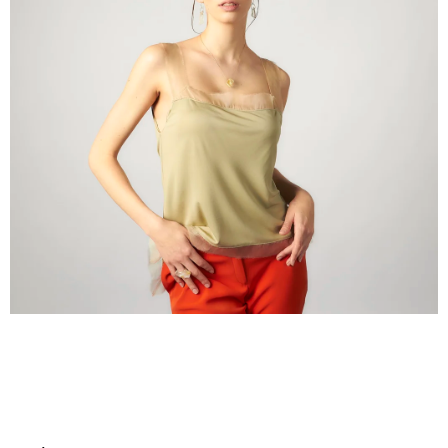
A
J
Í
T
?
HLEDAT
D
O
P
O
R
U
Č
U