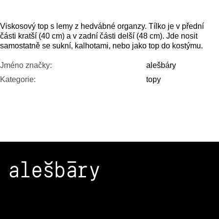
Viskosový top s lemy z hedvábné organzy. Tílko je v přední
části kratší (40 cm) a v zadní části delší (48 cm). Jde nosit
samostatně se sukní, kalhotami, nebo jako top do kostýmu.
Jméno značky
:
alešbáry
Kategorie
:
topy
Z
Á
P
A
T