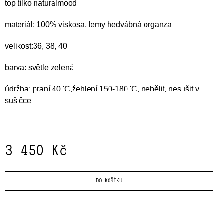
top tílko naturalmood
J
E
materiál: 100% viskosa, lemy hedvábná organza
M
E
velikost:36, 38, 40
ROLÁK
barva: světle zelená
BOND
EMBROIDERY
3
údržba: praní 40 'C,žehlení 150-180 'C, nebělit, nesušit v
250
sušičce
Kč
3 450 Kč
Měrná
cena:
DO KOŠÍKU