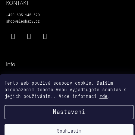
KONTAKT
Í
+420 605 145 679
shop@alesbary.cz
Facebook
Instagram
YouTube
info
Obchodní podmínky
Tento web používá soubory cookie. Dalším
Podmínky ochrany osobních údajů
procházením tohoto webu vyjadřujete souhlas s
jejich používáním.. Více informací
zde
.
Vytvořil Shoptet
© 2026 alešbáry shop. Všechna
Nastavení
práva vyhrazena.
Souhlasím