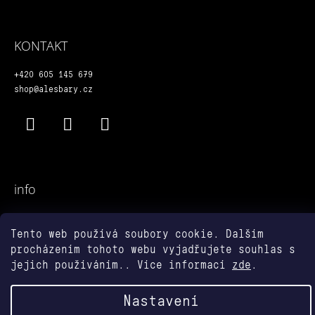
P
A
T
KONTAKT
Í
+420 605 145 679
shop@alesbary.cz
Facebook
Instagram
YouTube
info
Obchodní podmínky
Tento web používá soubory cookie. Dalším
Podmínky ochrany osobních údajů
procházením tohoto webu vyjadřujete souhlas s
jejich používáním.. Více informací
zde
.
Vytvořil Shoptet
© 2026 alešbáry shop. Všechna
Nastavení
práva vyhrazena.