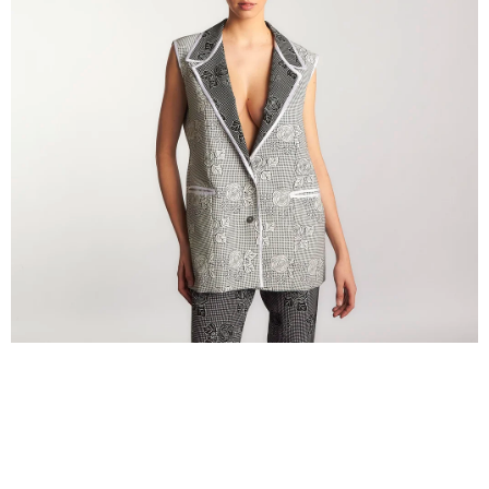
A
J
Í
T
?
HLEDAT
D
O
P
O
R
U
Č
U