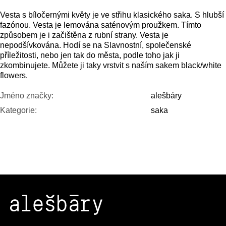
Vesta s bíločernými květy je ve střihu klasického saka. S hlubší
fazónou. Vesta je lemována saténovým proužkem. Tímto
způsobem je i začištěna z rubní strany. Vesta je
nepodšívkována. Hodí se na Slavnostní, společenské
příležitosti, nebo jen tak do města, podle toho jak ji
zkombinujete. Můžete ji taky vrstvit s naším sakem black/white
flowers.
Jméno značky
:
alešbáry
Kategorie
:
saka
Z
Á